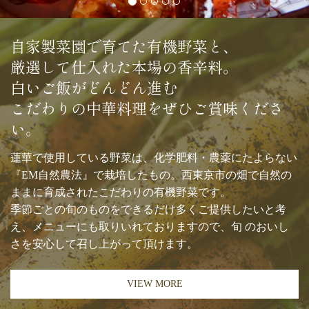
自家製菜園で育てた有機野菜と、
厳選して仕入れた本場の香辛料。
白いご飯がどんどん進む
こだわりの中華料理をぜひご賞味くださ
い。
蓮華で使用している野菜は、化学肥料・農薬にたよらない
『EM自然農法』で栽培したもの。西東京市の畑で自然の
ままに育成されたこだわりの有機野菜です。
季節ごとの旬のものをできるだけ多くご提供したいと考
え、メニューにも取りいれておりますので、旬 のおいし
さを安心して召し上がって頂けます。
VIEW MORE