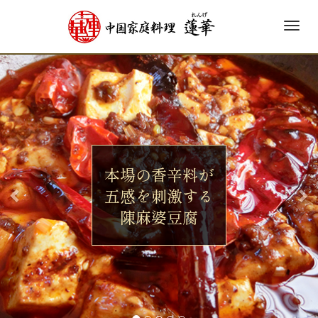
M
e
前
次
n
u
へ
へ
本場の香辛料が
本場の香辛料が
五感を刺激する
五感を刺激する
陳麻婆豆腐
陳麻婆豆腐