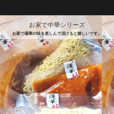
ご会合や法事慶事のお集まりにぜひ。
お家で中華シリーズ
お家で蓮華の味を楽しんで頂けると嬉しいです。
お家で中華セット
・蓮華ジューシー餃子 10個入
・正宗汁なし担々麺 2食付き
・正宗担々麺 2食付き
￥4,950
お家で蓮華セット
・陳麻婆豆腐の素 2回分
・正宗汁なし担々麺 2食付き