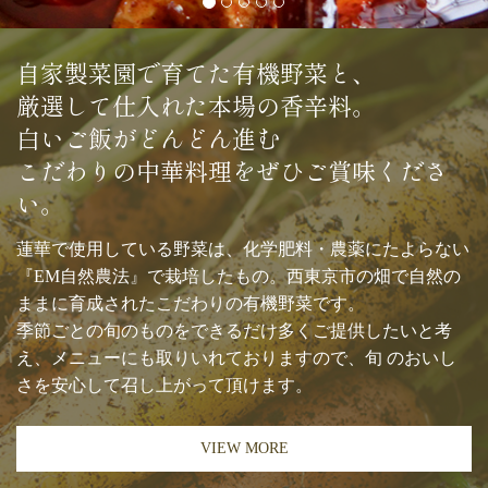
自家製菜園で育てた有機野菜と、
厳選して仕入れた本場の香辛料。
白いご飯がどんどん進む
こだわりの中華料理をぜひご賞味くださ
い。
蓮華で使用している野菜は、化学肥料・農薬にたよらない
『EM自然農法』で栽培したもの。西東京市の畑で自然の
ままに育成されたこだわりの有機野菜です。
季節ごとの旬のものをできるだけ多くご提供したいと考
え、メニューにも取りいれておりますので、旬 のおいし
さを安心して召し上がって頂けます。
VIEW MORE