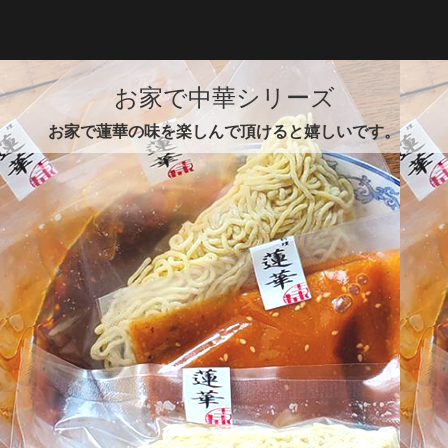
ご会合や法事慶事のお集まりにぜひ。
お家で中華シリーズ
お家で蓮華の味を楽しんで頂けると嬉しいです。
お家で中華セット
・蓮華ジューシー餃子 10個入
・正宗汁なし担々麺 2食付き
・正宗担々麺 2食付き
￥4,950
お家で蓮華セット
・陳麻婆豆腐の素 2回分
・正宗汁なし担々麺 2食付き