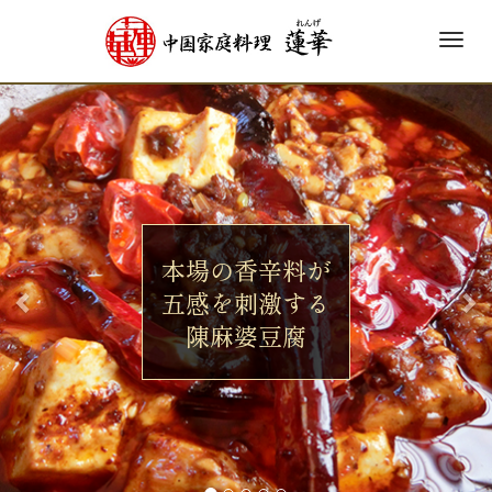
M
e
前
次
n
u
へ
へ
本場の香辛料が
本場の香辛料が
五感を刺激する
五感を刺激する
陳麻婆豆腐
陳麻婆豆腐